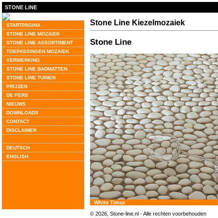
STONE LINE
Stone Line Kiezelmozaiek
STARTPAGINA
STONE LINE MOZAIEK
Stone Line
STONE LINE ASSORTIMENT
TOEPASSINGEN MOZAIEK
VERWERKING
STONE LINE BADMATTEN
STONE LINE TUINEN
PRIJZEN
DE PERS
NIEUWS
DOWNLOADS
CONTACT
DISCLAIMER
DEUTSCH
ENGLISH
White Timor
© 2026, Stone-line.nl - Alle rechten voorbehouden